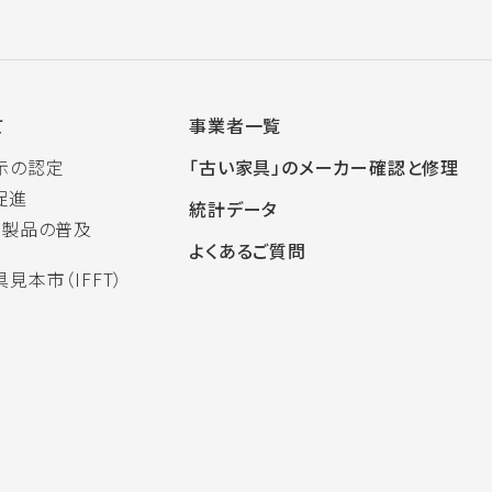
て
事業者一覧
示の認定
「古い家具」のメーカー確認と修理
促進
統計データ
木製品の普及
よくあるご質問
見本市（IFFT）