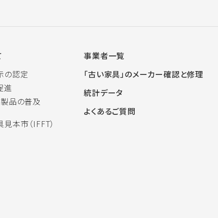
て
事業者一覧
示の認定
「古い家具」のメーカー確認と修理
促進
統計データ
木製品の普及
よくあるご質問
見本市（IFFT）