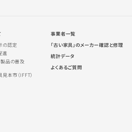
て
事業者一覧
示の認定
「古い家具」のメーカー確認と修理
促進
統計データ
木製品の普及
よくあるご質問
見本市（IFFT）