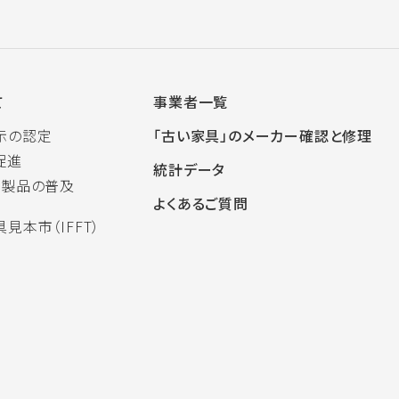
て
事業者一覧
示の認定
「古い家具」のメーカー確認と修理
促進
統計データ
木製品の普及
よくあるご質問
見本市（IFFT）