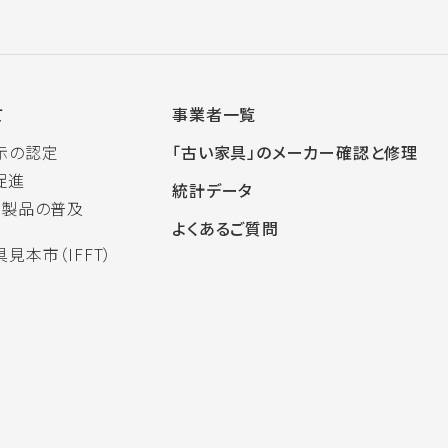
て
事業者一覧
示の認定
「古い家具」のメーカー確認と修理
促進
統計データ
木製品の普及
よくあるご質問
見本市（IFFT）