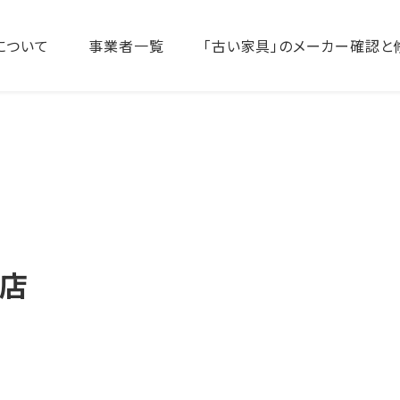
について
事業者一覧
「古い家具」のメーカー確認と
商店