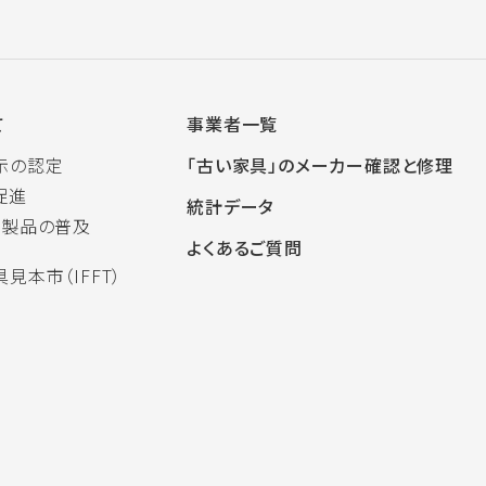
て
事業者一覧
示の認定
「古い家具」のメーカー確認と修理
促進
統計データ
木製品の普及
よくあるご質問
見本市（IFFT）