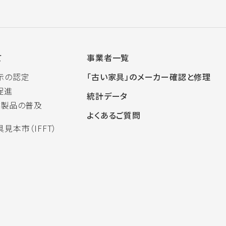
て
事業者一覧
示の認定
「古い家具」のメーカー確認と修理
促進
統計データ
木製品の普及
よくあるご質問
見本市（IFFT）