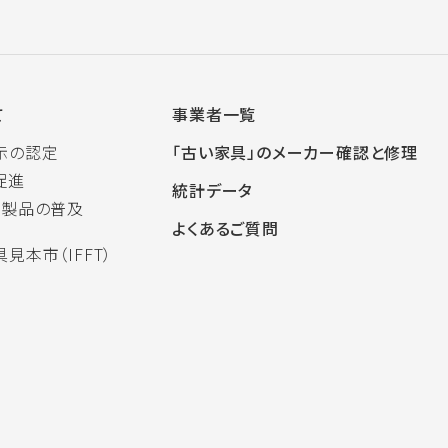
て
事業者一覧
示の認定
「古い家具」のメーカー確認と修理
促進
統計データ
木製品の普及
よくあるご質問
見本市（IFFT）