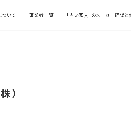
について
事業者一覧
「古い家具」のメーカー確認と
株）