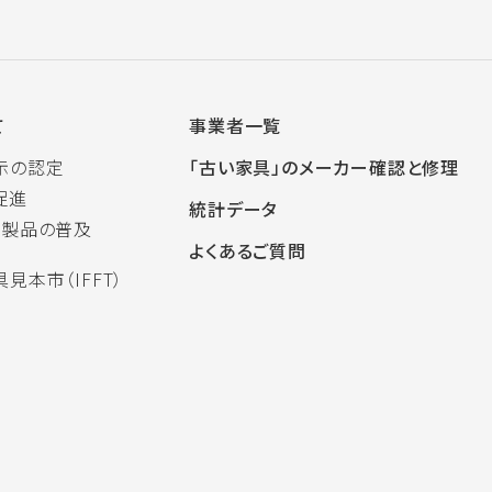
て
事業者一覧
示の認定
「古い家具」のメーカー確認と修理
促進
統計データ
木製品の普及
よくあるご質問
見本市（IFFT）