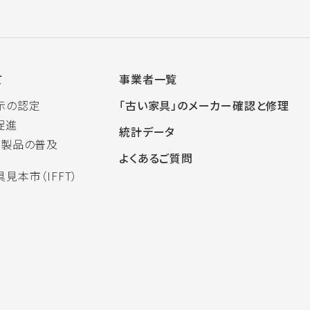
て
事業者一覧
示の認定
「古い家具」のメーカー確認と修理
促進
統計データ
木製品の普及
よくあるご質問
見本市（IFFT）