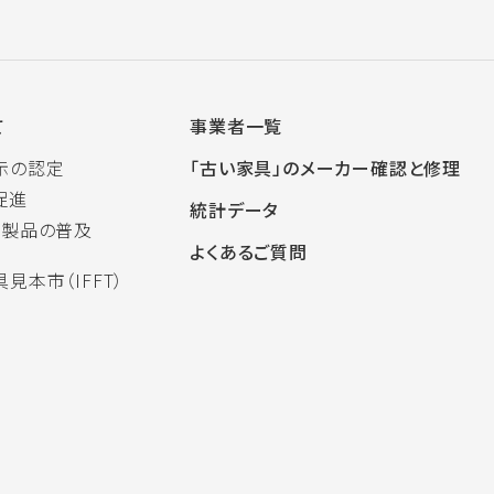
て
事業者一覧
示の認定
「古い家具」のメーカー確認と修理
促進
統計データ
木製品の普及
よくあるご質問
見本市（IFFT）