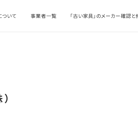
について
事業者一覧
「古い家具」のメーカー確認と
株）