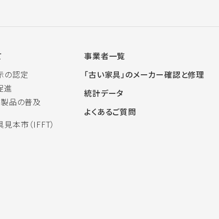
て
事業者一覧
示の認定
「古い家具」のメーカー確認と修理
促進
統計データ
木製品の普及
よくあるご質問
見本市（IFFT）