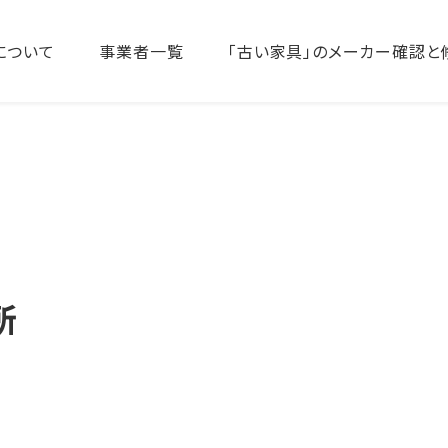
について
事業者一覧
「古い家具」のメーカー確認と
所