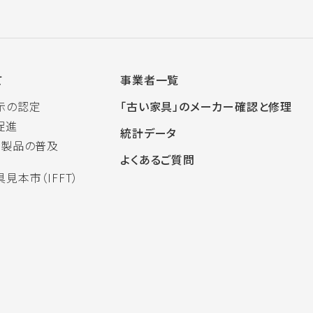
て
事業者一覧
示の認定
「古い家具」のメーカー確認と修理
促進
統計データ
木製品の普及
よくあるご質問
見本市（IFFT）