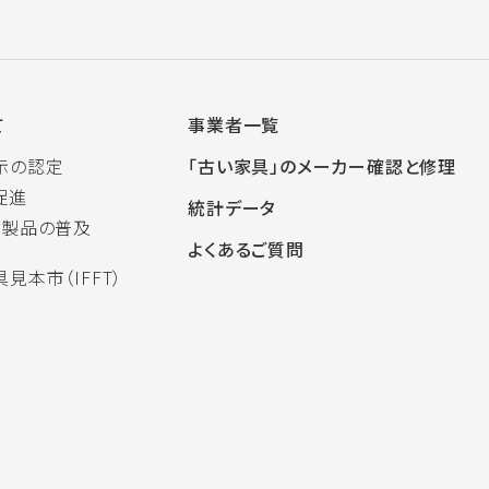
て
事業者一覧
示の認定
「古い家具」のメーカー確認と修理
促進
統計データ
木製品の普及
よくあるご質問
見本市（IFFT）