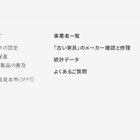
て
事業者一覧
示の認定
「古い家具」のメーカー確認と修理
促進
統計データ
木製品の普及
よくあるご質問
見本市（IFFT）