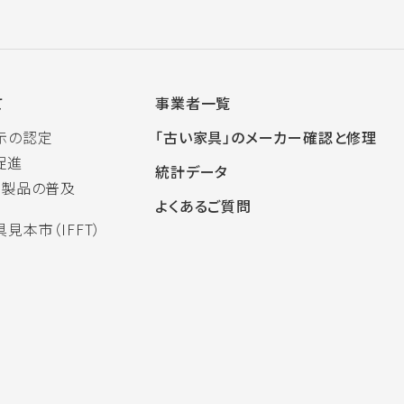
て
事業者一覧
示の認定
「古い家具」のメーカー確認と修理
促進
統計データ
木製品の普及
よくあるご質問
見本市（IFFT）