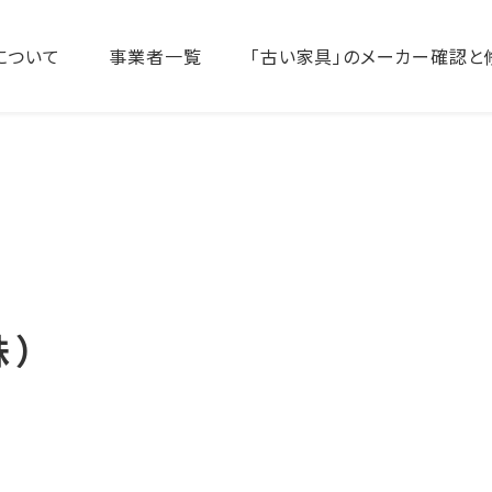
について
事業者一覧
「古い家具」のメーカー確認と
株）