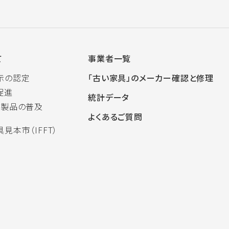
て
事業者一覧
示の認定
「古い家具」のメーカー確認と修理
促進
統計データ
木製品の普及
よくあるご質問
見本市（IFFT）