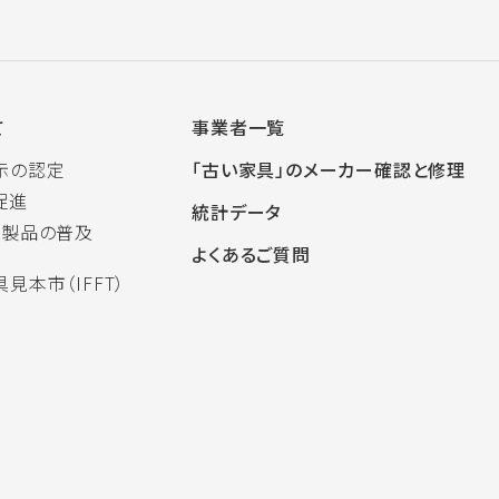
て
事業者一覧
示の認定
「古い家具」のメーカー確認と修理
促進
統計データ
木製品の普及
よくあるご質問
見本市（IFFT）