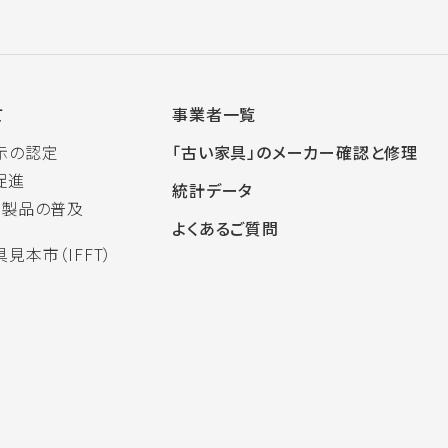
て
事業者一覧
示の認定
「古い家具」のメーカー確認と修理
促進
統計データ
木製品の普及
よくあるご質問
見本市（IFFT）