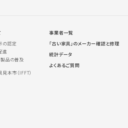
て
事業者一覧
示の認定
「古い家具」のメーカー確認と修理
促進
統計データ
木製品の普及
よくあるご質問
見本市（IFFT）