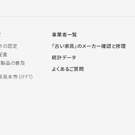
て
事業者一覧
示の認定
「古い家具」のメーカー確認と修理
促進
統計データ
木製品の普及
よくあるご質問
見本市（IFFT）