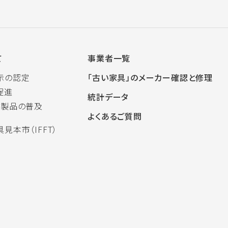
て
事業者一覧
示の認定
「古い家具」のメーカー確認と修理
促進
統計データ
木製品の普及
よくあるご質問
見本市（IFFT）