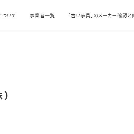
について
事業者一覧
「古い家具」のメーカー確認と
株）