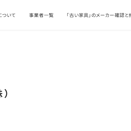
について
事業者一覧
「古い家具」のメーカー確認と
株）