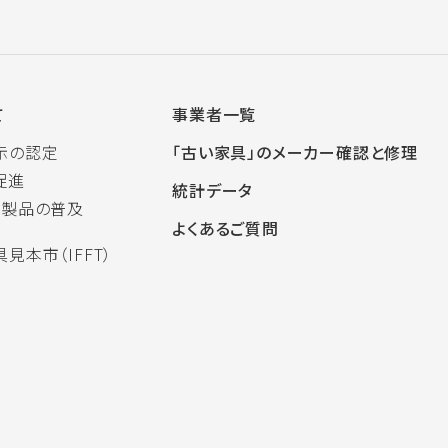
て
事業者一覧
示の認定
「古い家具」のメーカー確認と修理
促進
統計データ
木製品の普及
よくあるご質問
見本市（IFFT）