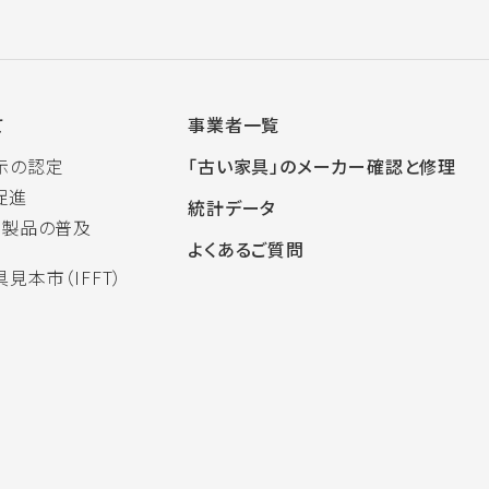
て
事業者一覧
示の認定
「古い家具」のメーカー確認と修理
促進
統計データ
木製品の普及
よくあるご質問
見本市（IFFT）