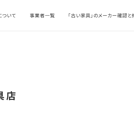
について
事業者一覧
「古い家具」のメーカー確認と
具店