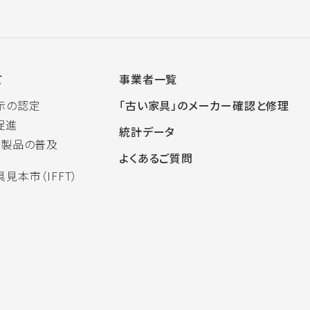
て
事業者一覧
示の認定
「古い家具」のメーカー確認と修理
促進
統計データ
木製品の普及
よくあるご質問
見本市（IFFT）