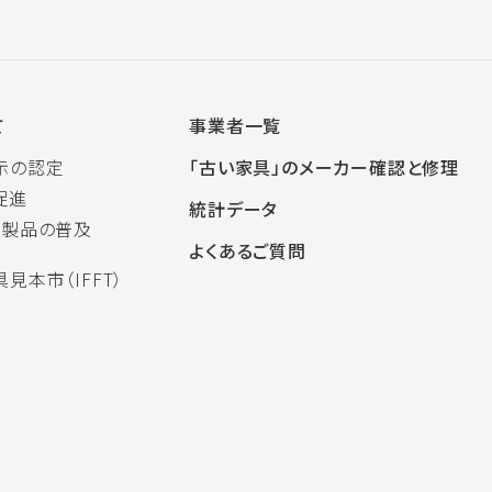
て
事業者一覧
示の認定
「古い家具」のメーカー確認と修理
促進
統計データ
木製品の普及
よくあるご質問
見本市（IFFT）