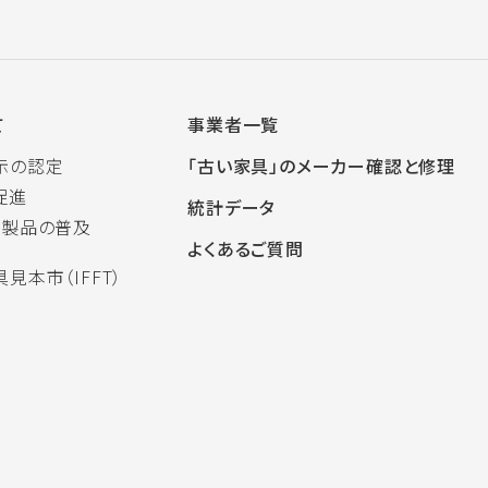
て
事業者一覧
示の認定
「古い家具」のメーカー確認と修理
促進
統計データ
木製品の普及
よくあるご質問
見本市（IFFT）