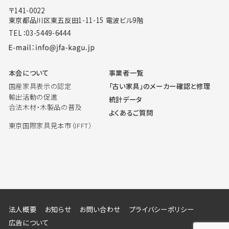
〒141-0022
東京都品川区東五反田1-11-15 電波ビル9階
TEL：03-5449-6444
本会について
事業者一覧
国産家具表示の認定
「古い家具」のメーカー確認と修理
輸出活動の促進
統計データ
合法木材・木製品の普及
よくあるご質問
東京国際家具見本市（IFFT）
法人概要
お知らせ
お問い合わせ
プライバシーポリシー
広告について