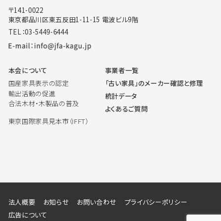
〒141-0022
東京都品川区東五反田1-11-15 電波ビル9階
TEL：03-5449-6444
本会について
事業者一覧
国産家具表示の認定
「古い家具」のメーカー確認と修理
輸出活動の促進
統計データ
合法木材・木製品の普及
よくあるご質問
東京国際家具見本市（IFFT）
法人概要
お知らせ
お問い合わせ
プライバシーポリシー
広告について