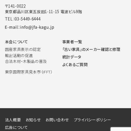
〒141-0022
東京都品川区東五反田1-11-15 電波ビル9階
TEL：03-5449-6444
本会について
事業者一覧
国産家具表示の認定
「古い家具」のメーカー確認と修理
輸出活動の促進
統計データ
合法木材・木製品の普及
よくあるご質問
東京国際家具見本市（IFFT）
法人概要
お知らせ
お問い合わせ
プライバシーポリシー
広告について