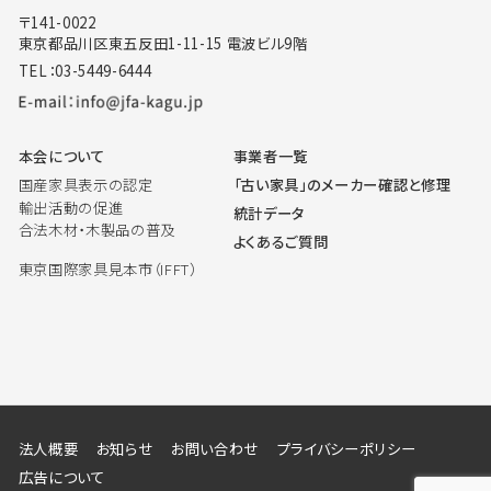
〒141-0022
東京都品川区東五反田1-11-15 電波ビル9階
TEL：03-5449-6444
本会について
事業者一覧
国産家具表示の認定
「古い家具」のメーカー確認と修理
輸出活動の促進
統計データ
合法木材・木製品の普及
よくあるご質問
東京国際家具見本市（IFFT）
法人概要
お知らせ
お問い合わせ
プライバシーポリシー
広告について