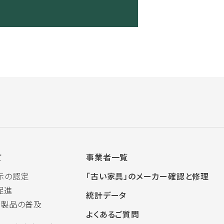
て
事業者一覧
示の認定
「古い家具」のメーカー確認と修理
促進
統計データ
木製品の普及
よくあるご質問