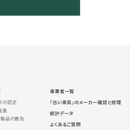
て
事業者一覧
示の認定
「古い家具」のメーカー確認と修理
促進
統計データ
木製品の普及
よくあるご質問