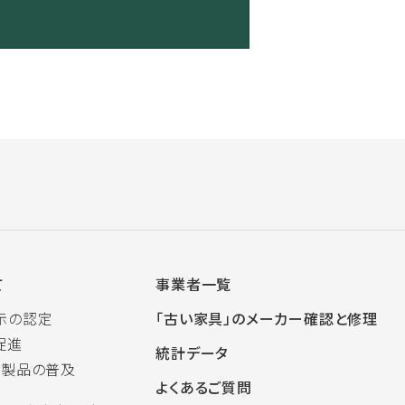
て
事業者一覧
示の認定
「古い家具」のメーカー確認と修理
促進
統計データ
木製品の普及
よくあるご質問