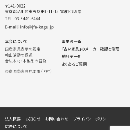
〒141-0022
東京都品川区東五反田1-11-15 電波ビル9階
TEL：03-5449-6444
本会について
事業者一覧
国産家具表示の認定
「古い家具」のメーカー確認と修理
輸出活動の促進
統計データ
合法木材・木製品の普及
よくあるご質問
東京国際家具見本市（IFFT）
法人概要
お知らせ
お問い合わせ
プライバシーポリシー
広告について