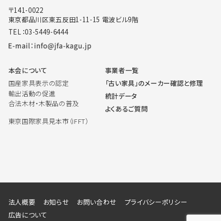
〒141-0022
東京都品川区東五反田1-11-15 電波ビル9階
TEL：03-5449-6444
本会について
事業者一覧
国産家具表示の認定
「古い家具」のメーカー確認と修理
輸出活動の促進
統計データ
合法木材・木製品の普及
よくあるご質問
東京国際家具見本市（IFFT）
法人概要
お知らせ
お問い合わせ
プライバシーポリシー
広告について