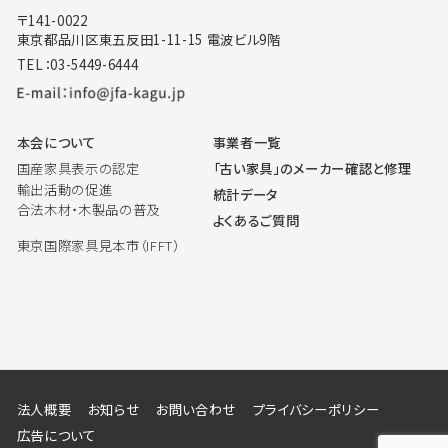
〒141-0022
東京都品川区東五反田1-11-15 電波ビル9階
TEL：03-5449-6444
本会について
事業者一覧
国産家具表示の認定
「古い家具」のメーカー確認と修理
輸出活動の促進
統計データ
合法木材・木製品の普及
よくあるご質問
東京国際家具見本市（IFFT）
法人概要
お知らせ
お問い合わせ
プライバシーポリシー
広告について