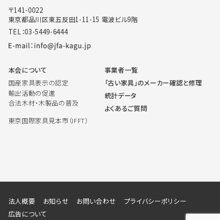
〒141-0022
東京都品川区東五反田1-11-15 電波ビル9階
TEL：03-5449-6444
本会について
事業者一覧
国産家具表示の認定
「古い家具」のメーカー確認と修理
輸出活動の促進
統計データ
合法木材・木製品の普及
よくあるご質問
東京国際家具見本市（IFFT）
法人概要
お知らせ
お問い合わせ
プライバシーポリシー
広告について