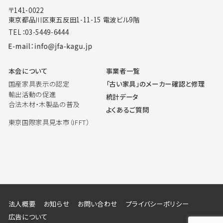
〒141-0022
東京都品川区東五反田1-11-15 電波ビル9階
TEL：03-5449-6444
本会について
事業者一覧
国産家具表示の認定
「古い家具」のメーカー確認と修理
輸出活動の促進
統計データ
合法木材・木製品の普及
よくあるご質問
東京国際家具見本市（IFFT）
法人概要
お知らせ
お問い合わせ
プライバシーポリシー
広告について