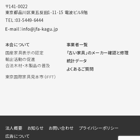
〒141-0022
東京都品川区東五反田1-11-15 電波ビル9階
TEL：03-5449-6444
本会について
事業者一覧
国産家具表示の認定
「古い家具」のメーカー確認と修理
輸出活動の促進
統計データ
合法木材・木製品の普及
よくあるご質問
東京国際家具見本市（IFFT）
法人概要
お知らせ
お問い合わせ
プライバシーポリシー
広告について