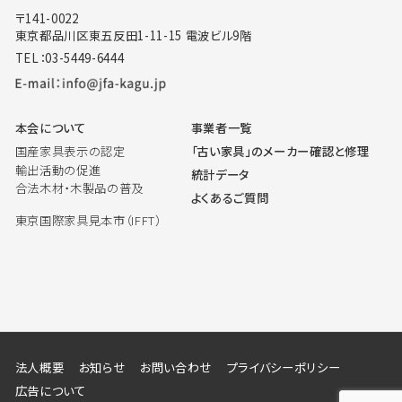
〒141-0022
東京都品川区東五反田1-11-15 電波ビル9階
TEL：03-5449-6444
本会について
事業者一覧
国産家具表示の認定
「古い家具」のメーカー確認と修理
輸出活動の促進
統計データ
合法木材・木製品の普及
よくあるご質問
東京国際家具見本市（IFFT）
法人概要
お知らせ
お問い合わせ
プライバシーポリシー
広告について