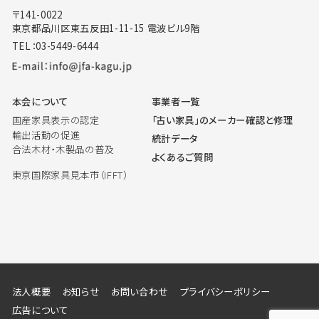
〒141-0022
東京都品川区東五反田1-11-15 電波ビル9階
TEL：03-5449-6444
本会について
事業者一覧
国産家具表示の認定
「古い家具」のメーカー確認と修理
輸出活動の促進
統計データ
合法木材・木製品の普及
よくあるご質問
東京国際家具見本市（IFFT）
法人概要
お知らせ
お問い合わせ
プライバシーポリシー
広告について