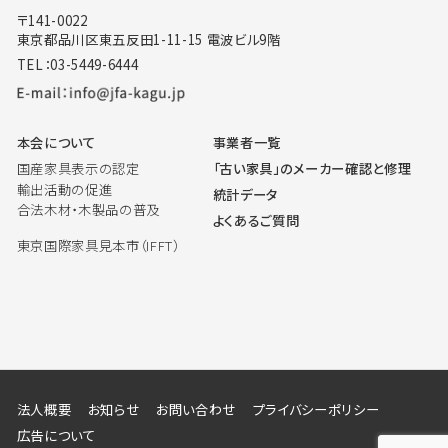
〒141-0022
東京都品川区東五反田1-11-15 電波ビル9階
TEL：03-5449-6444
本会について
事業者一覧
国産家具表示の認定
「古い家具」のメーカー確認と修理
輸出活動の促進
統計データ
合法木材・木製品の普及
よくあるご質問
東京国際家具見本市（IFFT）
法人概要
お知らせ
お問い合わせ
プライバシーポリシー
広告について