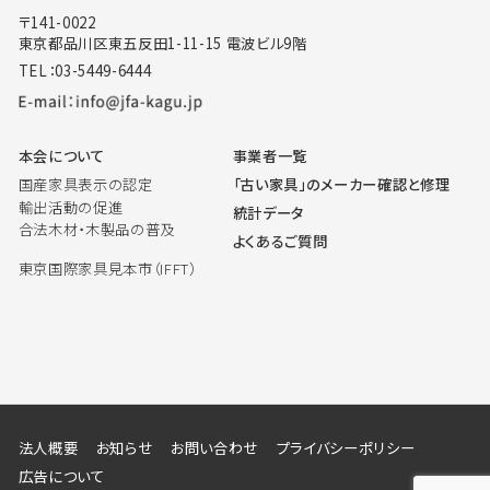
〒141-0022
東京都品川区東五反田1-11-15 電波ビル9階
TEL：03-5449-6444
本会について
事業者一覧
国産家具表示の認定
「古い家具」のメーカー確認と修理
輸出活動の促進
統計データ
合法木材・木製品の普及
よくあるご質問
東京国際家具見本市（IFFT）
法人概要
お知らせ
お問い合わせ
プライバシーポリシー
広告について