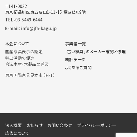
〒141-0022
東京都品川区東五反田1-11-15 電波ビル9階
TEL：03-5449-6444
本会について
事業者一覧
国産家具表示の認定
「古い家具」のメーカー確認と修理
輸出活動の促進
統計データ
合法木材・木製品の普及
よくあるご質問
東京国際家具見本市（IFFT）
法人概要
お知らせ
お問い合わせ
プライバシーポリシー
広告について