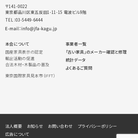
〒141-0022
東京都品川区東五反田1-11-15 電波ビル9階
TEL：03-5449-6444
本会について
事業者一覧
国産家具表示の認定
「古い家具」のメーカー確認と修理
輸出活動の促進
統計データ
合法木材・木製品の普及
よくあるご質問
東京国際家具見本市（IFFT）
法人概要
お知らせ
お問い合わせ
プライバシーポリシー
広告について