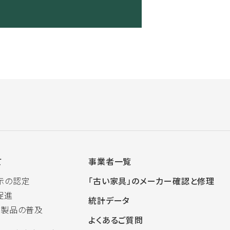
て
事業者一覧
示の認定
「古い家具」のメーカー確認と修理
促進
統計データ
木製品の普及
よくあるご質問