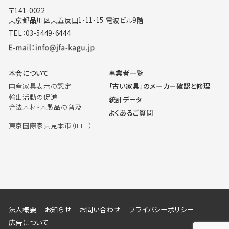
〒141-0022
東京都品川区東五反田1-11-15 電波ビル9階
TEL：03-5449-6444
本会について
事業者一覧
国産家具表示の認定
「古い家具」のメーカー確認と修理
輸出活動の促進
統計データ
合法木材・木製品の普及
よくあるご質問
東京国際家具見本市（IFFT）
法人概要
お知らせ
お問い合わせ
プライバシーポリシー
広告について