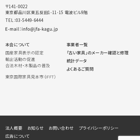
〒141-0022
東京都品川区東五反田1-11-15 電波ビル9階
TEL：03-5449-6444
本会について
事業者一覧
国産家具表示の認定
「古い家具」のメーカー確認と修理
輸出活動の促進
統計データ
合法木材・木製品の普及
よくあるご質問
東京国際家具見本市（IFFT）
法人概要
お知らせ
お問い合わせ
プライバシーポリシー
広告について