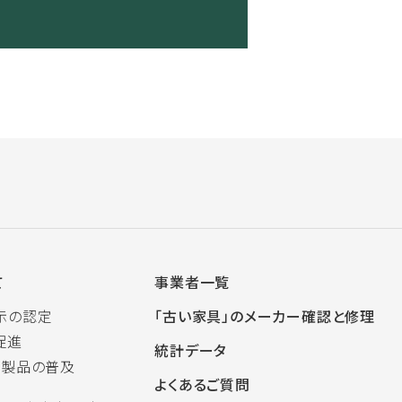
て
事業者一覧
示の認定
「古い家具」のメーカー確認と修理
促進
統計データ
木製品の普及
よくあるご質問